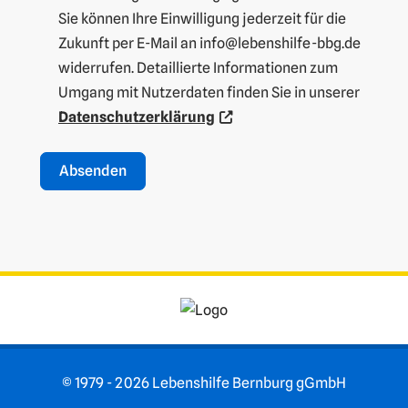
Sie können Ihre Einwilligung jederzeit für die
Zukunft per E-Mail an info@lebenshilfe-bbg.de
widerrufen. Detaillierte Informationen zum
Umgang mit Nutzerdaten finden Sie in unserer
Datenschutzerklärung
Absenden
A
lt
e
r
n
a
ti
© 1979 - 2026 Lebenshilfe Bernburg gGmbH
v