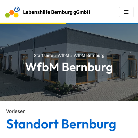
Lebenshilfe Bernburg gGmbH
Z
u
m
I
n
Startseite
»
WfbM
»
WfbM Bernburg
h
WfbM Bernburg
a
l
t
s
p
r
Vorlesen
i
Standort Bernburg
n
g