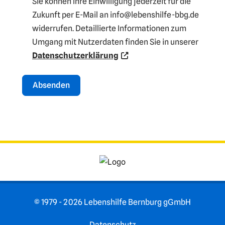
Sie können Ihre Einwilligung jederzeit für die
Zukunft per E-Mail an info@lebenshilfe-bbg.de
widerrufen. Detaillierte Informationen zum
Umgang mit Nutzerdaten finden Sie in unserer
Datenschutzerklärung
Absenden
A
lt
e
r
n
a
ti
© 1979 - 2026 Lebenshilfe Bernburg gGmbH
v
e
Datenschutz