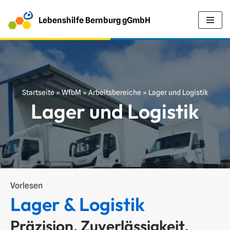
Lebenshilfe Bernburg gGmbH
Z
u
m
I
n
Startseite
»
WfbM
»
Arbeitsbereiche
»
Lager und Logistik
h
Lager und Logistik
a
l
t
s
p
r
Vorlesen
i
Lager & Logistik
n
Präzision, Zuverlässigkeit,
g