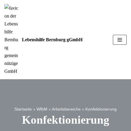
Z
u
m
Lebenshilfe Bernburg gGmbH
I
n
h
a
l
t
s
p
r
Startseite
»
WfbM
»
Arbeitsbereiche
»
Konfektionierung
i
Konfektionierung
n
g