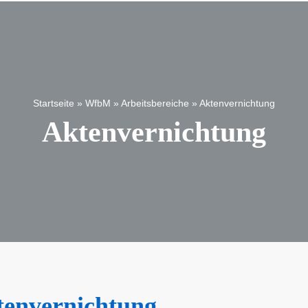
Startseite
»
WfbM
»
Arbeitsbereiche
»
Aktenvernichtung
Aktenvernichtung
Start
News
Wir
WfbM
Wohnen
Kinder
tenvernichtung